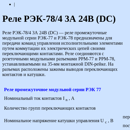
|
Реле РЭК-78/4 3А 24В (DС)
Реле РЭК-78/4 3А 24В (DС) — реле промежуточные
модульной серии РЭК-77 и РЭК-78 предназначены для
передачи команд управления исполнительными элементами
путем коммутации их электрических цепей своими
переключающими контактами. Реле соединяются с
розеточными модульными разъемами РРМ-77 и РРМ-78,
устанавливаемыми на 35-мм монтажной DIN-рейке. На
разъемах расположены зажимы выводов переключающих
контактов и катушки.
Реле промежуточное модульной серии РЭК 77
Номинальный ток контактов I
, А
n
Количество групп переключающих контактов
пер
Номинальное напряжение катушки управления U
, В
c
пос