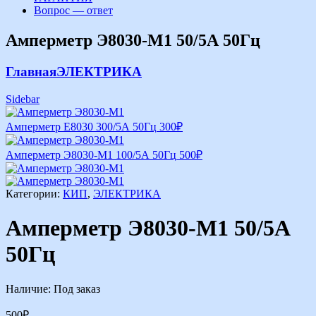
Вопрос — ответ
Амперметр Э8030-М1 50/5А 50Гц
Главная
ЭЛЕКТРИКА
Sidebar
Амперметр Е8030 300/5А 50Гц
300
₽
Амперметр Э8030-М1 100/5А 50Гц
500
₽
Категории:
КИП
,
ЭЛЕКТРИКА
Амперметр Э8030-М1 50/5А
50Гц
Наличие:
Под заказ
500
₽