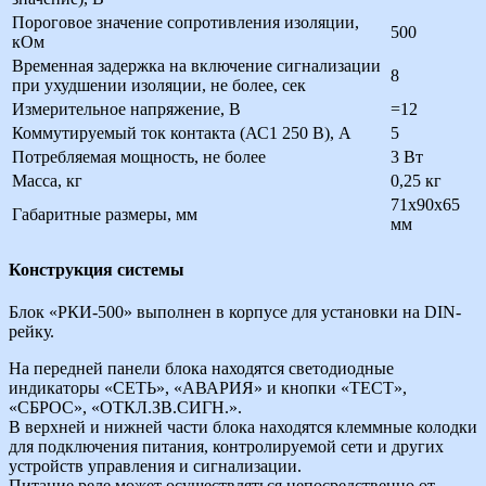
Пороговое значение сопротивления изоляции,
500
кОм
Временная задержка на включение сигнализации
8
при ухудшении изоляции, не более, сек
Измерительное напряжение, В
=12
Коммутируемый ток контакта (АС1 250 В), А
5
Потребляемая мощность, не более
3 Вт
Масса, кг
0,25 кг
71х90х65
Габаритные размеры, мм
мм
Конструкция системы
Блок «РКИ-500» выполнен в корпусе для установки на DIN-
рейку.
На передней панели блока находятся светодиодные
индикаторы «СЕТЬ», «АВАРИЯ» и кнопки «ТЕСТ»,
«СБРОС», «ОТКЛ.ЗВ.СИГН.».
В верхней и нижней части блока находятся клеммные колодки
для подключения питания, контролируемой сети и других
устройств управления и сигнализации.
Питание реле может осуществляться непосредственно от