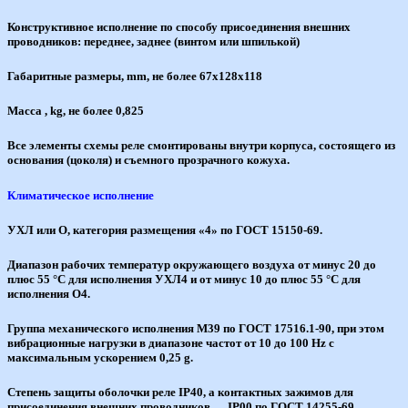
Конструктивное исполнение по способу присоединения внешних
проводников: переднее, заднее (винтом или шпилькой)
Габаритные размеры, mm, не более 67х128х118
Масса , kg, не более 0,825
Все элементы схемы реле смонтированы внутри корпуса, состоящего из
основания (цоколя) и съемного прозрачного кожуха.
Климатическое исполнение
УХЛ или О, категория размещения «4» по ГОСТ 15150-69.
Диапазон рабочих температур окружающего воздуха от минус 20 до
плюс 55 °С для исполнения УХЛ4 и от минус 10 до плюс 55 °С для
исполнения О4.
Группа механического исполнения М39 по ГОСТ 17516.1-90, при этом
вибрационные нагрузки в диапазоне частот от 10 до 100 Hz с
максимальным ускорением 0,25 g.
Степень защиты оболочки реле IP40, а контактных зажимов для
присоединения внешних проводников — IP00 по ГОСТ 14255-69.