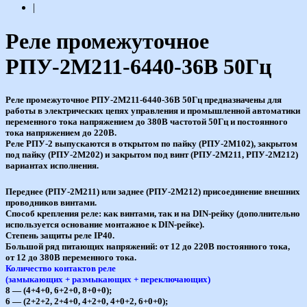
|
Реле промежуточное
РПУ-2М211-6440-36В 50Гц
Реле промежуточное РПУ-2М211-6440-36В 50Гц предназначены для
работы в электрических цепях управления и промышленной автоматики
переменного тока напряжением до 380В частотой 50Гц и постоянного
тока напряжением до 220В.
Реле РПУ-2 выпускаются в открытом по пайку (РПУ-2М102), закрытом
под пайку (РПУ-2М202) и закрытом под винт (РПУ-2М211, РПУ-2М212)
вариантах исполнения.
Переднее (РПУ-2М211) или заднее (РПУ-2М212) присоединение внешних
проводников винтами.
Способ крепления реле: как винтами, так и на DIN-рейку (дополнительно
используется основание монтажное к DIN-рейке).
Степень защиты реле IP40.
Большой ряд питающих напряжений: от 12 до 220В постоянного тока,
от 12 до 380В переменного тока.
Количество контактов реле
(замыкающих + размыкающих + переключающих)
8 — (4+4+0, 6+2+0, 8+0+0);
6 — (2+2+2, 2+4+0, 4+2+0, 4+0+2, 6+0+0);