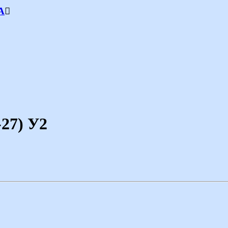
А
-27) У2