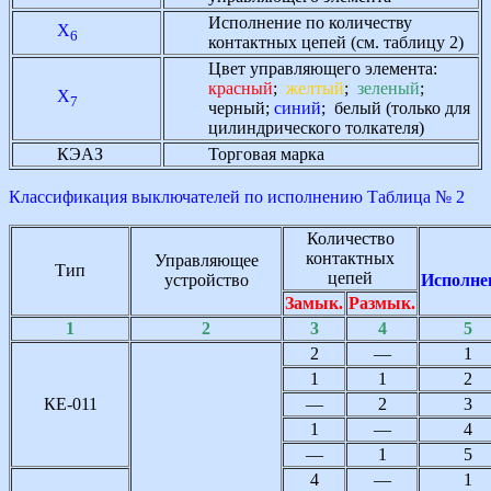
Исполнение по количеству
X
6
контактных цепей (см. таблицу 2)
Цвет управляющего элемента:
красный
;
желтый
;
зеленый
;
Х
7
черный;
синий
; белый (только для
цилиндрического толкателя)
КЭАЗ
Торговая марка
Классификация выключателей по исполнению Таблица № 2
Количество
контактных
Управляющее
Тип
цепей
устройство
Исполне
Замык.
Размык.
1
2
3
4
5
2
—
1
1
1
2
КЕ-011
—
2
3
1
—
4
—
1
5
4
—
1