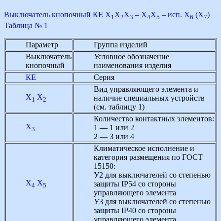
Выключатель кнопочный КЕ Х
Х
Х
– Х
Х
– исп. Х
(Х
)
1
2
3
4
5
6
7
Таблица № 1
Параметр
Группа изделий
Выключатель
Условное обозначение
кнопочный
наименования изделия
КЕ
Серия
Вид управляющего элемента и
Х
Х
наличие специальных устройств
1
2
(см. таблицу 1)
Количество контактных элементов:
Х
1 — 1 или 2
3
2 — 3 или 4
Климатическое исполнение и
категория размещения по ГОСТ
15150:
У2 для выключателей со степенью
Х
Х
защиты IP54 со стороны
4
5
управляющего элемента
У3 для выключателей со степенью
защиты IP40 со стороны
управляющего элемента