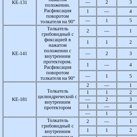
—
2
3
КЕ-131
положении.
Расфиксация
1
—
4
поворотом
—
1
5
толкателя на 90°
Толкатель
2
—
1
грибовидный с
фиксацией в
1
1
2
нажатом
положении с
КЕ-141
—
2
3
внутренним
протектором.
1
—
4
Расфиксация
поворотом
—
1
5
толкателя на 90°
2
—
1
Толкатель
1
1
2
цилиндрический с
КЕ-181
—
2
3
внутренним
1
—
4
протектором
—
1
5
Толкатель
2
—
1
грибовидный с
1
1
2
внутренним
протектором и