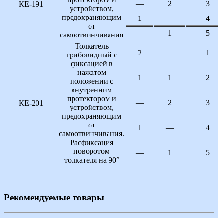
—
2
3
КЕ-191
устройством,
предохраняющим
1
—
4
от
—
1
5
самоотвинчивания
Толкатель
2
—
1
грибовидный с
фиксацией в
нажатом
1
1
2
положении с
внутренним
протектором и
—
2
3
КЕ-201
устройством,
предохраняющим
от
1
—
4
самоотвинчивания.
Расфиксация
поворотом
—
1
5
толкателя на 90°
Рекомендуемые товары