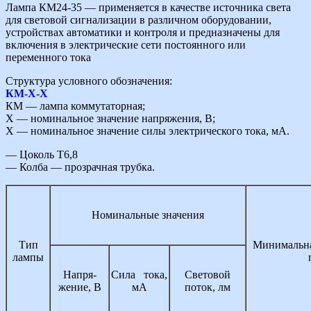
Лампа КМ24-35 — применяется в качестве источника света
для световой сигнализации в различном оборудовании,
устройствах автоматики и контроля и предназначены для
включения в электрические сети постоянного или
переменного тока
Структура условного обозначения:
КМ-Х-Х
КМ — лампа коммутаторная;
Х — номинальное значение напряжения, В;
Х — номинальное значение силы электрического тока, мА.
— Цоколь Т6,8
— Колба — прозрачная трубка.
Номинальные значения
Тип
Минималь­на
лампы
Напря­
Сила тока,
Световой
жение, В
мА
поток, лм