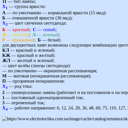
11
— тип лампы;
Х
— группа яркости:
1
А
— по умолчанию — нормальной яркости (15 мкд);
Б
— повышенной яркости (36 мкд);
Х
— цвет свечения светодиода:
2
К
— красный
;
С
— синий
;
Ж
— желтый
;
Л
— зеленый
;
Р
— оранжевый
;
Б
— белый;
для двухцветных ламп возможны следующие комбинации цвет
КЛ
— красный и зеленый;
КЖ
— красный и желтый;
ЖЛ
— желтый и зеленый;
— цвет колбы (линзы светодиода):
— по умолчанию — окрашенная рассеивающая;
М
— матовая (неокрашенная рассеивающая);
П
— прозрачная неокрашенная;
Х
— род тока:
3
2
— универсальные лампы (работают и на постоянном и на пер
1
— постоянный однонаправленный ток;
3
— переменный ток;
Х
— рабочее напряжение: 6, 12, 24, 28, 36, 48, 60, 75, 110, 127,
4