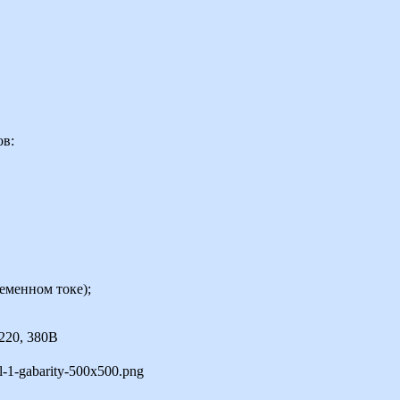
ов:
еменном токе);
 220, 380В