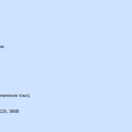
ов:
еменном токе);
 220, 380В