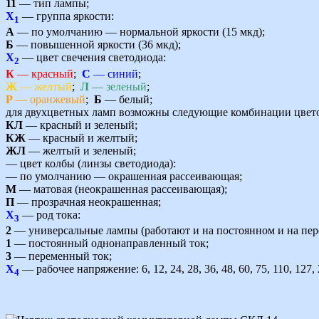
11
— тип лампы;
Х
— группа яркости:
1
А
— по умолчанию — нормальной яркости (15 мкд);
Б
— повышенной яркости (36 мкд);
Х
— цвет свечения светодиода:
2
К
— красный
;
С
— синий
;
Ж
— желтый
;
Л
— зеленый
;
Р
— оранжевый
;
Б
— белый;
для двухцветных ламп возможны следующие комбинации цвет
КЛ
— красный и зеленый;
КЖ
— красный и желтый;
ЖЛ
— желтый и зеленый;
— цвет колбы (линзы светодиода):
— по умолчанию — окрашенная рассеивающая;
М
— матовая (неокрашенная рассеивающая);
П
— прозрачная неокрашенная;
Х
— род тока:
3
2
— универсальные лампы (работают и на постоянном и на пер
1
— постоянный однонаправленный ток;
3
— переменный ток;
Х
— рабочее напряжение: 6, 12, 24, 28, 36, 48, 60, 75, 110, 127,
4