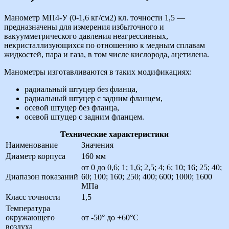
Манометр МП4-У (0-1,6 кг/см2) кл. точности 1,5 —
предназначены для измерения избыточного и
вакуумметрического давления неагрессивных,
некристаллизующихся по отношению к медным сплавам
жидкостей, пара и газа, в том числе кислорода, ацетилена.
Манометры изготавливаются в таких модификациях:
радиальный штуцер без фланца,
радиальный штуцер с задним фланцем,
осевой штуцер без фланца,
осевой штуцер с задним фланцем.
Технические характеристики
Наименование
Значения
Диаметр корпуса
160 мм
от 0 до 0,6; 1; 1,6; 2,5; 4; 6; 10; 16; 25; 40;
Диапазон показаний
60; 100; 160; 250; 400; 600; 1000; 1600
МПа
Класс точности
1,5
Температура
окружающего
от -50° до +60°С
воздуха