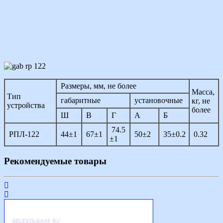
Размеры, мм, не более
Масса,
Тип
габаритные
установочные
кг, не
устройства
более
Ш
В
Г
А
Б
74.5
РПЛ-122
44±1
67±1
50±2
35±0.2
0.32
±1
Рекомендуемые товары