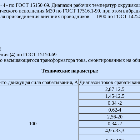
«4» по ГОСТ 15150-69. Диапазон рабочих температур окружающе
ического исполнения М39 по ГОСТ 17516.1-90, при этом вибраци
 для присоединения внешних проводников — IP00 по ГОСТ 14254
)
ния (4) по ГОСТ 15150-69
ого насыщающегося трансформатора тока, смонтированных на об
Технические параметры:
то-движущая сила срабатывания, А
Диапазон токов срабатыван
2,87-12,5
1,45-12,5
0,34 -2
0,62-4
2,56-20
100
0,34 -2
4,95-33,3