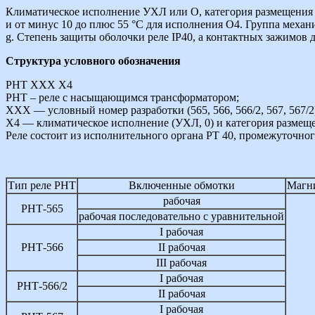
Климатическое исполнение УХЛ или О, категория размещения 
и от минус 10 до плюс 55 °С для исполнения О4. Группа механ
g. Степень защиты оболочки реле IP40, а контактных зажимов
Структура условного обозначения
РНТ ХХХ Х4
РНТ – реле с насыщающимся трансформатором;
ХХХ — условный номер разработки (565, 566, 566/2, 567, 567/2
Х4 — климатическое исполнение (УХЛ, 0) и категория размеще
Реле состоит из исполнительного органа РТ 40, промежуточн
Тип реле РНТ
Включенные обмотки
Магни
рабочая
РНТ-565
рабочая последовательно с уравнительной
I рабочая
РНТ-566
II рабочая
III рабочая
I рабочая
РНТ-566/2
II рабочая
I рабочая