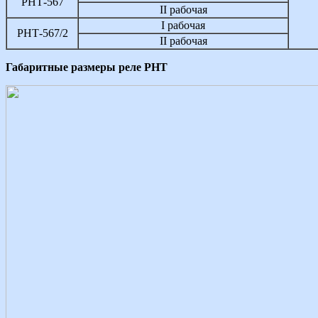
РНТ-567
II рабочая
I рабочая
РНТ-567/2
II рабочая
Габаритные размеры реле РНТ