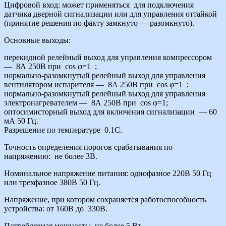
Цифровой вход: может применяться для подключения
датчика дверной сигнализации или для управления оттайкой
(принятие решения по факту замкнуто — разомкнуто).
Основные выходы:
перекидной релейный выход для управления компрессором
— 8А 250В при cos φ=1 ;
нормально-разомкнутый релейный выход для управления
вентилятором испарителя — 8А 250В при cos φ=1 ;
нормально-разомкнутый релейный выход для управления
электронагревателем — 8А 250В при cos φ=1;
оптосимисторный выход для включения сигнализации — 60
мА 50 Гц.
Разрешение по температуре 0.1С.
Точность определения порогов срабатывания по
напряжению: не более 3В.
Номинальное напряжение питания: однофазное 220В 50 Гц
или трехфазное 380В 50 Гц.
Напряжение, при котором сохраняется работоспособность
устройства: от 160В до 330В.
Потребляемая мощность: не более 5 Вт.