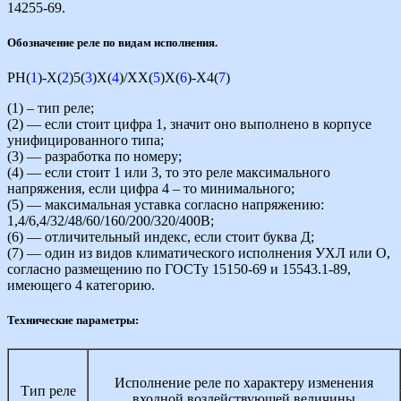
14255-69.
Обозначение реле по видам исполнения.
РН(
1
)-Х(
2
)5(
3
)Х(
4
)/ХХ(
5
)Х(
6
)-Х4(
7
)
(1) – тип реле;
(2) — если стоит цифра 1, значит оно выполнено в корпусе
унифицированного типа;
(3) — разработка по номеру;
(4) — если стоит 1 или 3, то это реле максимального
напряжения, если цифра 4 – то минимального;
(5) — максимальная уставка согласно напряжению:
1,4/6,4/32/48/60/160/200/320/400В;
(6) — отличительный индекс, если стоит буква Д;
(7) — один из видов климатического исполнения УХЛ или О,
согласно размещению по ГОСТу 15150-69 и 15543.1-89,
имеющего 4 категорию.
Технические параметры:
Исполнение реле по характеру изменения
Тип реле
входной воздействующей величины