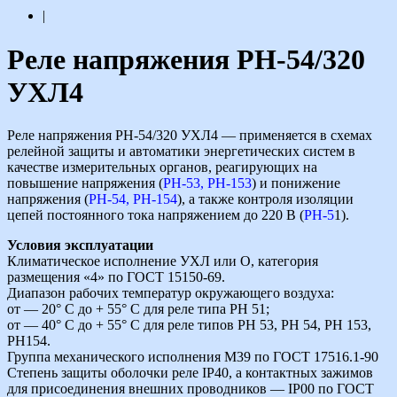
|
Реле напряжения РН-54/320
УХЛ4
Реле напряжения РН-54/320 УХЛ4 — применяется в схемах
релейной защиты и автоматики энергетических систем в
качестве измерительных органов, реагирующих на
повышение напряжения (
РН-53, РН-153
) и понижение
напряжения (
РН-54, РН-154
), а также контроля изоляции
цепей постоянного тока напряжением до 220 В (
РН-5
1).
Условия эксплуатации
Климатическое исполнение УХЛ или О, категория
размещения «4» по ГОСТ 15150-69.
Диапазон рабочих температур окружающего воздуха:
от — 20° С до + 55° С для реле типа РН 51;
от — 40° С до + 55° С для реле типов РН 53, РН 54, РН 153,
РН154.
Группа механического исполнения М39 по ГОСТ 17516.1-90
Степень защиты оболочки реле IP40, а контактных зажимов
для присоединения внешних проводников — IP00 по ГОСТ