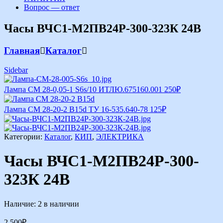
Вопрос — ответ
Часы ВЧС1-М2ПВ24Р-300-323К 24В
Главная
Каталог
Sidebar
Лампа СМ 28-0,05-1 S6s/10 ИТЛЮ.675160.001
250
₽
Лампа СМ 28-20-2 B15d ТУ 16-535.640-78
125
₽
Категории:
Каталог
,
КИП
,
ЭЛЕКТРИКА
Часы ВЧС1-М2ПВ24Р-300-
323К 24В
Наличие:
2 в наличии
2 500
₽