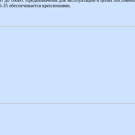
т до 160Вт. Предназначены для эксплуатации в цепях постоянно
-35 обеспечивается креплениями.