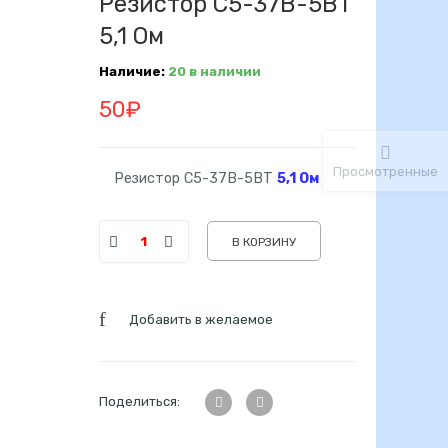
Резистор С5-37В-5ВТ
5,1 Ом
Наличие:
20 в наличии
50
₽
Просмотренные
Резистор С5-37В-5ВТ
5,1 Ом
В КОРЗИНУ
Добавить в желаемое
Поделиться: