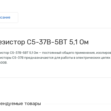
исание
езистор С5-37В-5ВТ 5,1 Ом
истор С5-37В-5ВТ 5,1 Ом — постоянный общего применения, изолиро
исторы C5-37B предназначаются для работы в электрических цепях
500В.
ендуемые товары