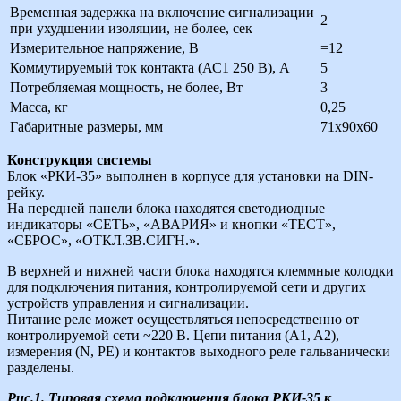
Временная задержка на включение сигнализации
2
при ухудшении изоляции, не более, сек
Измерительное напряжение, В
=12
Коммутируемый ток контакта (АС1 250 В), А
5
Потребляемая мощность, не более, Вт
3
Масса, кг
0,25
Габаритные размеры, мм
71х90х60
Конструкция системы
Блок «РКИ-35» выполнен в корпусе для установки на DIN-
рейку.
На передней панели блока находятся светодиодные
индикаторы «СЕТЬ», «АВАРИЯ» и кнопки «ТЕСТ»,
«СБРОС», «ОТКЛ.ЗВ.СИГН.».
В верхней и нижней части блока находятся клеммные колодки
для подключения питания, контролируемой сети и других
устройств управления и сигнализации.
Питание реле может осуществляться непосредственно от
контролируемой сети ~220 В. Цепи питания (A1, A2),
измерения (N, PE) и контактов выходного реле гальванически
разделены.
Рис.1. Типовая схема подключения блока РКИ-35 к