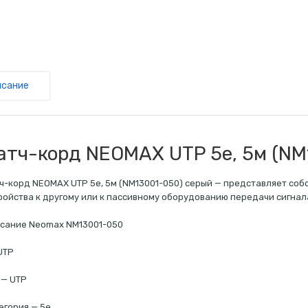
исание
атч-корд NEOMAX UTP 5e, 5м (NM
ч-корд NEOMAX UTP 5e, 5м (NM13001-050) серый — представляет соб
ройства к другому или к пассивному оборудованию передачи сигнал
сание Neomax NM13001-050
UTP
 — UTP
егория — 5e