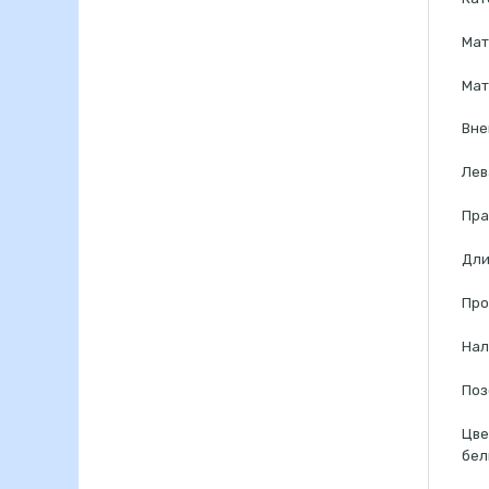
Мат
Мат
Вне
Лев
Пра
Дли
Про
Нал
Поз
Цве
бел