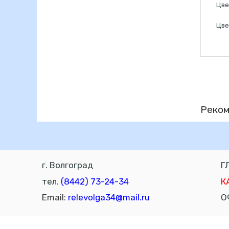
Цве
Цве
Реком
г. Волгоград
Г
тел.
(8442) 73-24-34
К
Email:
relevolga34@mail.ru
О