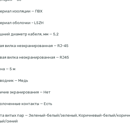
ериал изоляции — ПВХ
ериал оболочки – LSZH
шний диаметр кабеля, мм — 5,2
ая вилка неэкранированная — RJ-45
вая вилка неэкранированная — RJ45
на — 5 м
водник — Медь
ичие экранирования — Нет
олоченные контакты — Есть
та витых пар — Зеленый-белый/зеленый, Коричневый-белый/корич
ый/синий