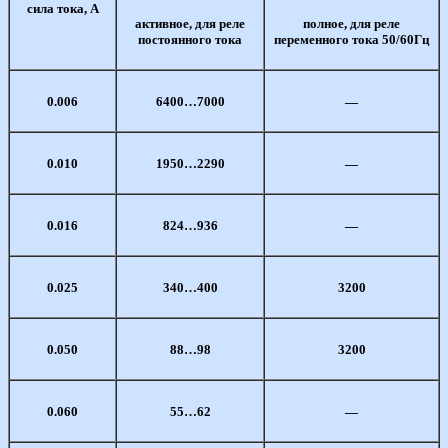
сила тока, А
активное, для реле
полное, для реле
постоянного тока
переменного тока 50/60Гц
0.006
6400…7000
—
0.010
1950…2290
—
0.016
824…936
—
0.025
340…400
3200
0.050
88…98
3200
0.060
55…62
—