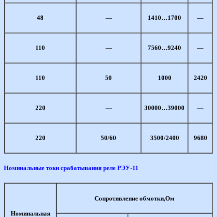
48
—
1410…1700
—
110
—
7560…9240
—
110
50
1000
2420
220
—
30000…39000
—
220
50/60
3500/2400
9680
Номинальные токи срабатывания реле РЭУ-11
Сопротивление обмотки,Ом
Номинальная