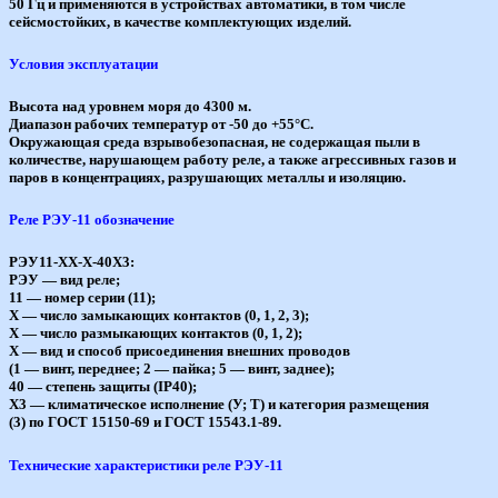
50 Гц и применяются в устройствах автоматики, в том числе
сейсмостойких, в качестве комплектующих изделий.
Условия эксплуатации
Высота над уровнем моря до 4300 м.
Диапазон рабочих температур от -50 до +55°С.
Окружающая среда взрывобезопасная, не содержащая пыли в
количестве, нарушающем работу реле, а также агрессивных газов и
паров в концентрациях, разрушающих металлы и изоляцию.
Реле РЭУ-11 обозначение
РЭУ11-ХХ-Х-40Х3:
РЭУ — вид реле;
11 — номер серии (11);
Х — число замыкающих контактов (0, 1, 2, 3);
Х — число размыкающих контактов (0, 1, 2);
Х — вид и способ присоединения внешних проводов
(1 — винт, переднее; 2 — пайка; 5 — винт, заднее);
40 — степень защиты (IР40);
Х3 — климатическое исполнение (У; Т) и категория размещения
(3) по ГОСТ 15150-69 и ГОСТ 15543.1-89.
Технические характеристики реле РЭУ-11