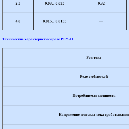
2.5
0.03…0.035
0.32
4.0
0.015…0.0155
—
Технические характеристики реле РЭУ-11
Род тока
Реле с обмоткой
Потребляемая мощность
Напряжение или сила тока срабатывани