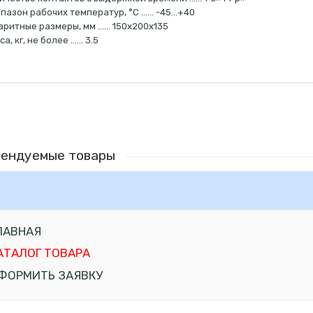
пазон рабочих температур, °С …… -45…+40
аритные размеры, мм …… 150х200х135
са, кг, не более …… 3.5
ендуемые товары
ЛАВНАЯ
АТАЛОГ ТОВАРА
ФОРМИТЬ ЗАЯВКУ