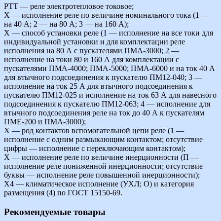
РТТ — реле электротепловое токовое;
Х — исполнение реле по величине номинального тока (1 —
на 40 А; 2 — на 80 А; 3 — на 160 А);
Х — способ установки реле (1 — исполнение на все токи для
индивидуальной установки и для комплектации реле
исполнения на 80 А с пускателями ПМА-3000; 2 —
исполнение на токи 80 и 160 А для комплектации с
пускателями ПМА-4000; ПМА-5000; ПМА-6000 и на ток 40 А
для втычного подсоединения к пускателю ПМ12-040; 3 —
исполнение на ток 25 А для втычного подсоединения к
пускателю ПМ12-025 и исполнение на ток 63 А для навесного
подсоединения к пускателю ПМ12-063; 4 — исполнение для
втычного подсоединения реле на ток до 40 А к пускателям
ПМЕ-200 и ПМА-3000);
Х — род контактов вспомогательной цепи реле (1 —
исполнение с одним размыкающим контактом; отсутствие
цифры — исполнение с переключающим контактом);
Х — исполнение реле по величине инерционности (П —
исполнение реле пониженной инерционности; отсутствие
буквы — исполнение реле повышенной инерционности);
Х4 — климатическое исполнение (УХЛ; О) и категория
размещения (4) по ГОСТ 15150-69.
Рекомендуемые товары