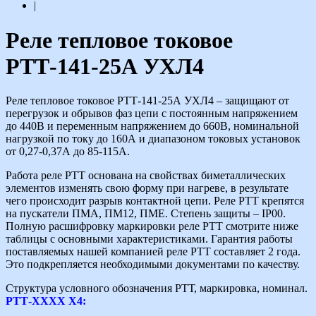
|
Реле тепловое токовое
РТТ-141-25А УХЛ4
Реле тепловое токовое РТТ-141-25А УХЛ4 – защищают от
перегрузок и обрывов фаз цепи c постоянным напряжением
до 440В и переменным напряжением до 660В, номинальной
нагрузкой по току до 160А и диапазоном токовых установок
от 0,27-0,37А до 85-115А.
Работа реле РТТ основана на свойствах биметаллических
элементов изменять свою форму при нагреве, в результате
чего происходит разрыв контактной цепи. Реле РТТ крепятся
на пускатели ПМА, ПМ12, ПМЕ. Степень защиты – IP00.
Полную расшифровку маркировки реле РТТ смотрите ниже
таблицы с основными характеристиками. Гарантия работы
поставляемых нашей компанией реле РТТ составляет 2 года.
Это подкрепляется необходимыми документами по качеству.
Структура условного обозначения РТТ, маркировка, номинал.
РТТ-ХХХХ Х4: