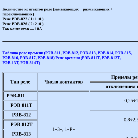
Количество контактов реле (замыкающих + размыкающих +
переключающих)
Реле РЭВ-822 ( 1+1+0 )
Реле РЭВ-826 ( 2+2+0 )
Ток контактов — 10A
———————————————————————————
Таблица реле времени (РЭВ-811, РЭВ-812, РЭВ-813, РЭВ-814, РЭВ-815,
РЭВ-816, РЭВ-817, РЭВ-818) Реле времени (РЭВ-811Т, РЭВ-812Т,
РЭВ-13Т, РЭВ-814Т)
Пределы ре
Тип реле
Число контактов
отключением 
РЭВ-811
0,25÷
РЭВ-811Т
РЭВ-812
0,8÷2,
РЭВ-812Т
1«З», 1«Р»
РЭВ-813