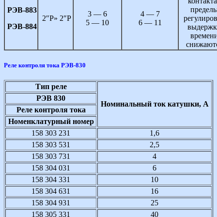
контакт
предел
РЭВ-883
3 — 6
4 — 7
2″Р» 2″Р
регулиро
5 — 10
6 — 11
РЭВ-884
выдерж
времен
снижают
Реле контроля тока РЭВ-830
Тип реле
РЭВ 830
Номинальный ток катушки, А
Реле контроля тока
Номенклатурный номер
158 303 231
1,6
158 303 531
2,5
158 303 731
4
158 304 031
6
158 304 331
10
158 304 631
16
158 304 931
25
158 305 331
40