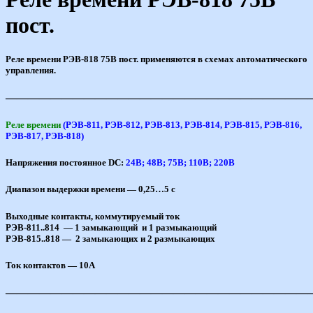
пост.
Реле времени РЭВ-818 75В пост. применяются в схемах автоматического
управления.
———————————————————————————
Реле времени
(РЭВ-811, РЭВ-812, РЭВ-813, РЭВ-814, РЭВ-815, РЭВ-816,
РЭВ-817, РЭВ-818)
Напряжения постоянное
DC:
24В; 48В; 75В; 110В; 220В
Диапазон выдержки времени — 0,25…5 с
Выходные контакты, коммутируемый ток
РЭВ-811..814 — 1 замыкающий и 1 размыкающий
РЭВ-815..818 — 2 замыкающих и 2 размыкающих
Ток контактов — 10A
———————————————————————————