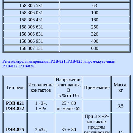
158 305 531
63
158 306 031
100
158 306 431
160
158 306 631
250
158 306 831
320
158 306 931
400
158 307 131
630
Реле контроля напряжения РЭВ-821, РЭВ-825 и промежуточные
РЭВ-822, РЭВ-826
Напряжение
Исполнение
втягивания,
Масса,
Тип реле
Примечание
контактов
В
кг
в % от Uн
РЭВ-821
1 «З»,
25 ÷ 80
3,5
РЭВ-822
1 «Р»
не менее 65
При 3-х «Р»
контактах
пределы
РЭВ-825
2 «З»,
35 ÷ 80
регулировки
3,5