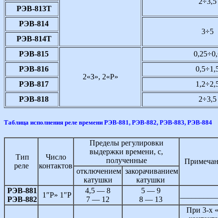
2÷3,5
РЭВ-813Т
РЭВ-814
3÷5
РЭВ-814Т
РЭВ-815
0,25÷0,
РЭВ-816
0,5÷1,
2«З», 2«Р»
РЭВ-817
1,2÷2,
РЭВ-818
2÷3,5
Таблица исполнения реле времени РЭВ-881, РЭВ-882, РЭВ-883, РЭВ-884
Пределы регулировки
выдержки времени, с,
Тип
Число
полученные
Примечан
реле
контактов
отключением
закорачиванием
катушки
катушки
РЭВ-881
4,5 — 8
5 — 9
1″Р» 1″Р
_________
РЭВ-882
7 — 12
8 — 13
При 3-х 