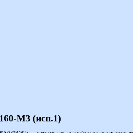
60-М3 (исп.1)
0А/380В/50Гц — предназначены для работы в электрических цеп