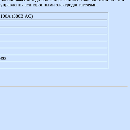
о управления асинхронными электродвигателями.
 100А (380В AC)
иях