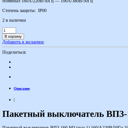
Номинал 160А/220В/50Гц — 100А/380В/50Гц
Степень защиты: IP00
2 в наличии
В корзину
Добавить в желаемое
Поделиться:
Описание
|
Пакетный выключатель ВП3-1
Пакетный выключатель ВП3-160-М3 (исп.1) 160/А220В/50Гц 10