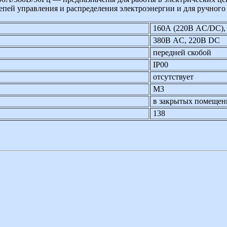
цепей управления и распределения электроэнергии и для ручног
160А (220В AC/DC),
380В AC, 220В DC
передней скобой
IP00
отсутствует
М3
в закрытых помещен
138