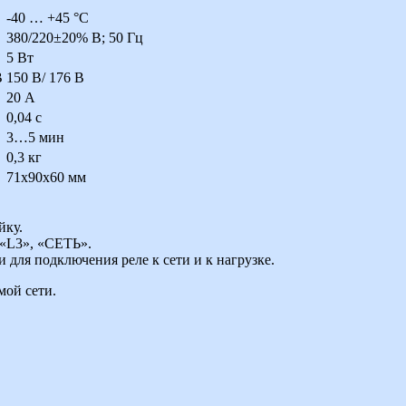
-40 … +45 °С
380/220±20% В; 50 Гц
5 Вт
В
150 В/ 176 В
20 А
0,04 с
3…5 мин
0,3 кг
71х90х60 мм
йку.
 «L3», «СЕТЬ».
 для подключения реле к сети и к нагрузке.
мой сети.