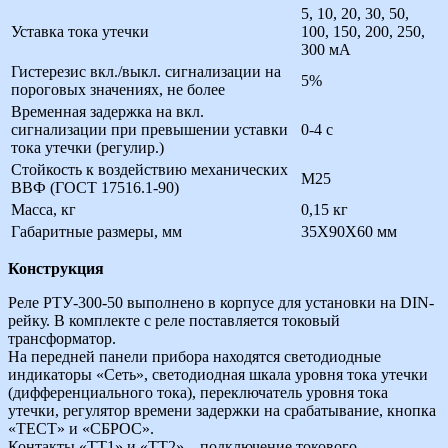
5, 10, 20, 30, 50,
Уставка тока утечки
100, 150, 200, 250,
300 мА
Гистерезис вкл./выкл. сигнализации на
5%
пороговых значениях, не более
Временная задержка на вкл.
сигнализации при превышении уставки
0-4 с
тока утечки (регулир.)
Стойкость к воздействию механических
М25
ВВФ (ГОСТ 17516.1-90)
Масса, кг
0,15 кг
Габаритные размеры, мм
35Х90Х60 мм
Конструкция
Реле РТУ-300-50 выполнено в корпусе для установки на DIN-
рейку. В комплекте с реле поставляется токовый
трансформатор.
На передней панели прибора находятся светодиодные
индикаторы «Сеть», светодиодная шкала уровня тока утечки
(дифференциального тока), переключатель уровня тока
утечки, регулятор времени задержки на срабатывание, кнопка
«ТЕСТ» и «СБРОС».
Контакты «ТТ1» и «ТТ2» – подключение токового